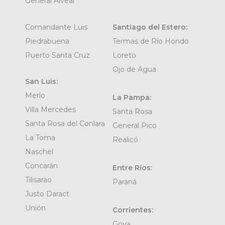
General Alvear
Comandante Luis
Santiago del Estero:
Piedrabuena
Termas de Río Hondo
Puerto Santa Cruz
Loreto
Ojo de Agua
San Luis:
Merlo
La Pampa:
Villa Mercedes
Santa Rosa
Santa Rosa del Conlara
General Pico
La Toma
Realicó
Naschel
Concarán
Entre Ríos:
Tilisarao
Paraná
Justo Daract
Unión
Corrientes:
Goya