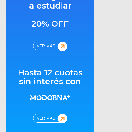
a estudiar
20% OFF
VER MÁS
Hasta 12 cuotas
sin interés con
VER MÁS