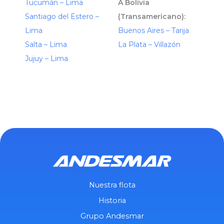
Tucumán – Lima
A Bolivia
Santiago del Estero –
(Transamericano):
Lima
Buenos Aires – Tarija
Salta – Lima
La Plata – Villazón
Jujuy – Lima
Nuestra flota
Historia
Grupo Andesmar