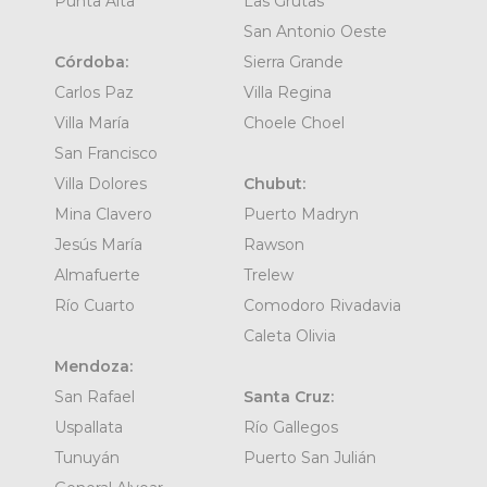
Punta Alta
Las Grutas
San Antonio Oeste
Córdoba:
Sierra Grande
Carlos Paz
Villa Regina
Villa María
Choele Choel
San Francisco
Villa Dolores
Chubut:
Mina Clavero
Puerto Madryn
Jesús María
Rawson
Almafuerte
Trelew
Río Cuarto
Comodoro Rivadavia
Caleta Olivia
Mendoza:
San Rafael
Santa Cruz:
Uspallata
Río Gallegos
Tunuyán
Puerto San Julián