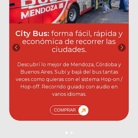
City Bus:
forma fácil, rápida y
económica de recorrer las
ciudades.​
Descubrí lo mejor de Mendoza, Córdoba y
Buenos Aires. Subí y bajá del bus tantas
veces como quieras con el sistema Hop-on /
Hop-off. Recorrido guiado con audio en
varios idiomas.
COMPRAR