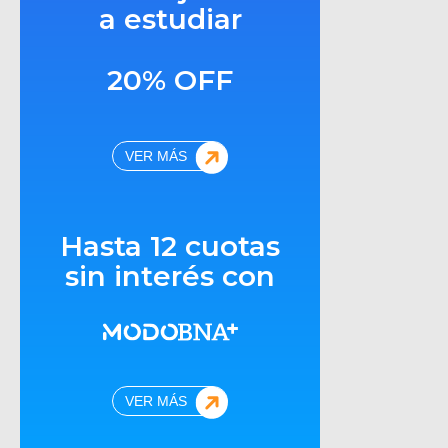
a estudiar
20% OFF
VER MÁS
Hasta 12 cuotas
sin interés con
VER MÁS