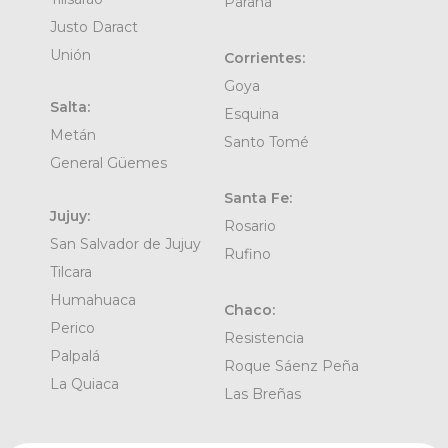
Paraná
Justo Daract
Unión
Corrientes:
Goya
Salta:
Esquina
Metán
Santo Tomé
General Güemes
Santa Fe:
Jujuy:
Rosario
San Salvador de Jujuy
Rufino
Tilcara
Humahuaca
Chaco:
Perico
Resistencia
Palpalá
Roque Sáenz Peña
La Quiaca
Las Breñas