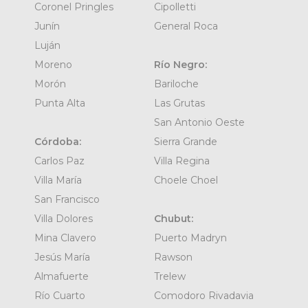
Coronel Pringles
Cipolletti
Junín
General Roca
Luján
Moreno
Río Negro:
Morón
Bariloche
Punta Alta
Las Grutas
San Antonio Oeste
Córdoba:
Sierra Grande
Carlos Paz
Villa Regina
Villa María
Choele Choel
San Francisco
Villa Dolores
Chubut:
Mina Clavero
Puerto Madryn
Jesús María
Rawson
Almafuerte
Trelew
Río Cuarto
Comodoro Rivadavia