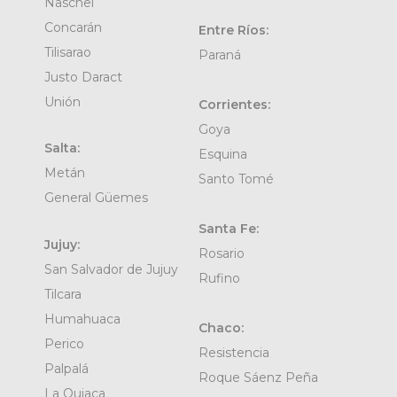
Naschel
Concarán
Entre Ríos:
Tilisarao
Paraná
Justo Daract
Unión
Corrientes:
Goya
Salta:
Esquina
Metán
Santo Tomé
General Güemes
Santa Fe:
Jujuy:
Rosario
San Salvador de Jujuy
Rufino
Tilcara
Humahuaca
Chaco:
Perico
Resistencia
Palpalá
Roque Sáenz Peña
La Quiaca