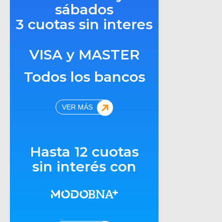
sábados
3 cuotas sin interes
VISA y MASTER
Todos los bancos
VER MÁS
Hasta 12 cuotas
sin interés con