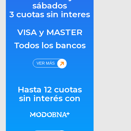
sábados
3 cuotas sin interes
VISA y MASTER
Todos los bancos
VER MÁS
Hasta 12 cuotas
sin interés con