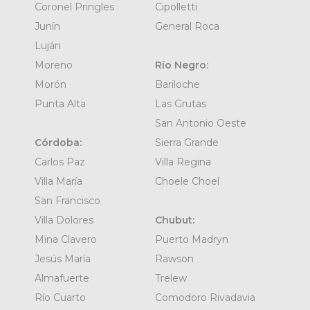
Coronel Pringles
Cipolletti
Junín
General Roca
Luján
Moreno
Río Negro:
Morón
Bariloche
Punta Alta
Las Grutas
San Antonio Oeste
Córdoba:
Sierra Grande
Carlos Paz
Villa Regina
Villa María
Choele Choel
San Francisco
Villa Dolores
Chubut:
Mina Clavero
Puerto Madryn
Jesús María
Rawson
Almafuerte
Trelew
Río Cuarto
Comodoro Rivadavia