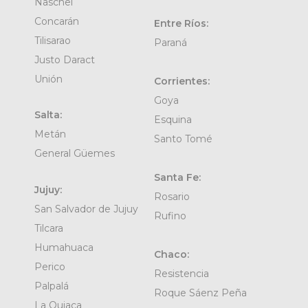
Naschel
Concarán
Entre Ríos:
Tilisarao
Paraná
Justo Daract
Unión
Corrientes:
Goya
Salta:
Esquina
Metán
Santo Tomé
General Güemes
Santa Fe:
Jujuy:
Rosario
San Salvador de Jujuy
Rufino
Tilcara
Humahuaca
Chaco:
Perico
Resistencia
Palpalá
Roque Sáenz Peña
La Quiaca