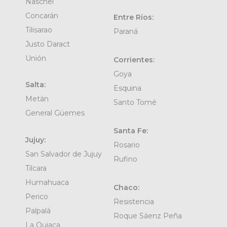
Naschel
Concarán
Entre Ríos:
Tilisarao
Paraná
Justo Daract
Unión
Corrientes:
Goya
Salta:
Esquina
Metán
Santo Tomé
General Güemes
Santa Fe:
Jujuy:
Rosario
San Salvador de Jujuy
Rufino
Tilcara
Humahuaca
Chaco:
Perico
Resistencia
Palpalá
Roque Sáenz Peña
La Quiaca