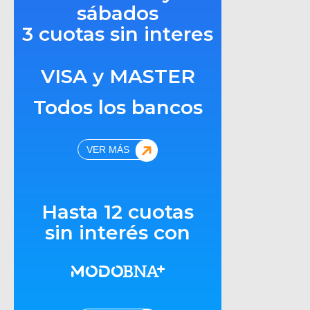
sábados
3 cuotas sin interes
VISA y MASTER
Todos los bancos
VER MÁS
Hasta 12 cuotas
sin interés con