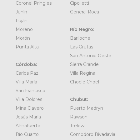
Coronel Pringles
Cipolletti
Junín
General Roca
Luján
Moreno
Río Negro:
Morón
Bariloche
Punta Alta
Las Grutas
San Antonio Oeste
Córdoba:
Sierra Grande
Carlos Paz
Villa Regina
Villa María
Choele Choel
San Francisco
Villa Dolores
Chubut:
Mina Clavero
Puerto Madryn
Jesús María
Rawson
Almafuerte
Trelew
Río Cuarto
Comodoro Rivadavia