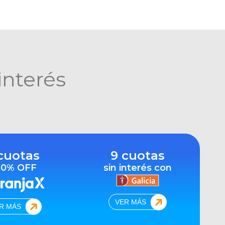
interés
cuotas
9 cuotas
10% OFF
sin interés con
VER MÁS
R MÁS