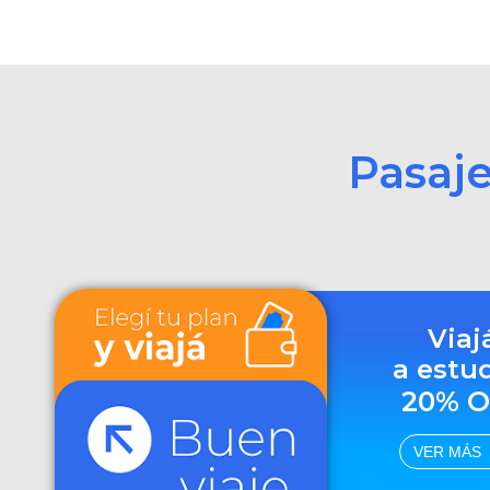
Pasaj
Viaj
a estu
20% O
VER MÁS