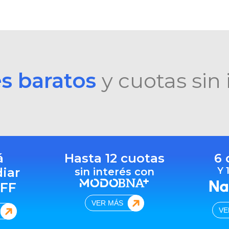
es baratos
y cuotas sin 
á
Hasta 12 cuotas
6 
diar
Y 
sin interés con
FF
VER MÁS
VE