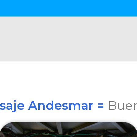
asaje Andesmar =
Buen