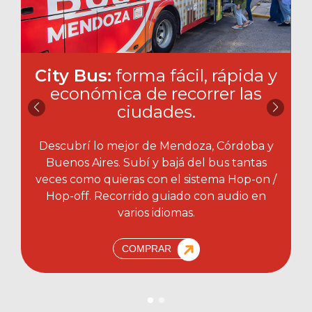
City Bus:
forma fácil, rápida y
económica de recorrer las
ciudades.​
Descubrí lo mejor de Mendoza, Córdoba y
Buenos Aires. Subí y bajá del bus tantas
veces como quieras con el sistema Hop-on /
Hop-off. Recorrido guiado con audio en
varios idiomas.
COMPRAR