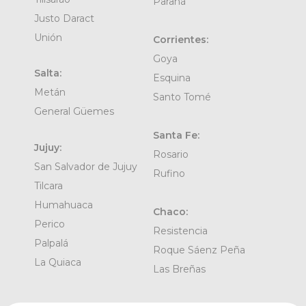
Paraná
Justo Daract
Unión
Corrientes:
Goya
Salta:
Esquina
Metán
Santo Tomé
General Güemes
Santa Fe:
Jujuy:
Rosario
San Salvador de Jujuy
Rufino
Tilcara
Humahuaca
Chaco:
Perico
Resistencia
Palpalá
Roque Sáenz Peña
La Quiaca
Las Breñas