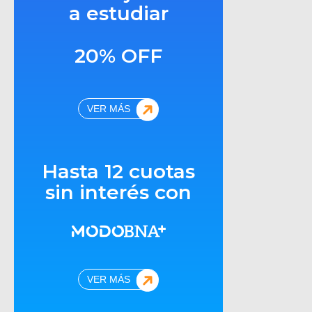
a estudiar
20% OFF
VER MÁS
Hasta 12 cuotas
sin interés con
VER MÁS