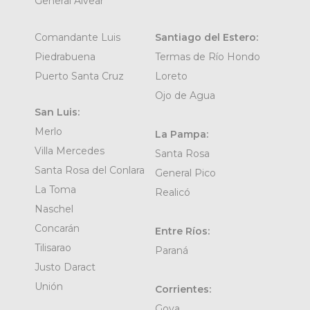
General Alvear
Comandante Luis
Santiago del Estero:
Piedrabuena
Termas de Río Hondo
Puerto Santa Cruz
Loreto
Ojo de Agua
San Luis:
Merlo
La Pampa:
Villa Mercedes
Santa Rosa
Santa Rosa del Conlara
General Pico
La Toma
Realicó
Naschel
Concarán
Entre Ríos:
Tilisarao
Paraná
Justo Daract
Unión
Corrientes:
Goya