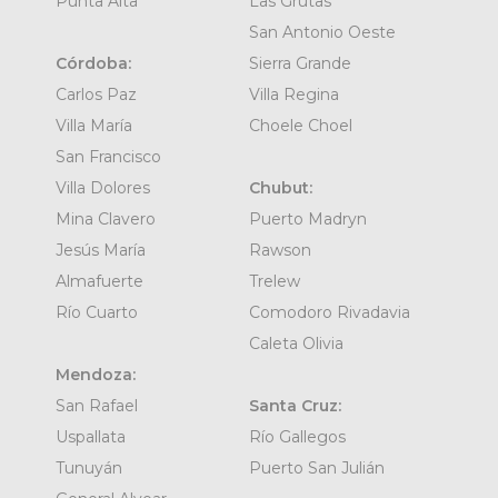
Punta Alta
Las Grutas
San Antonio Oeste
Córdoba:
Sierra Grande
Carlos Paz
Villa Regina
Villa María
Choele Choel
San Francisco
Villa Dolores
Chubut:
Mina Clavero
Puerto Madryn
Jesús María
Rawson
Almafuerte
Trelew
Río Cuarto
Comodoro Rivadavia
Caleta Olivia
Mendoza:
San Rafael
Santa Cruz:
Uspallata
Río Gallegos
Tunuyán
Puerto San Julián