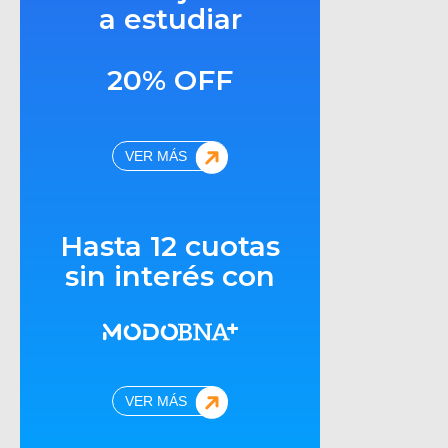
a estudiar
20% OFF
VER MÁS
Hasta 12 cuotas
sin interés con
VER MÁS