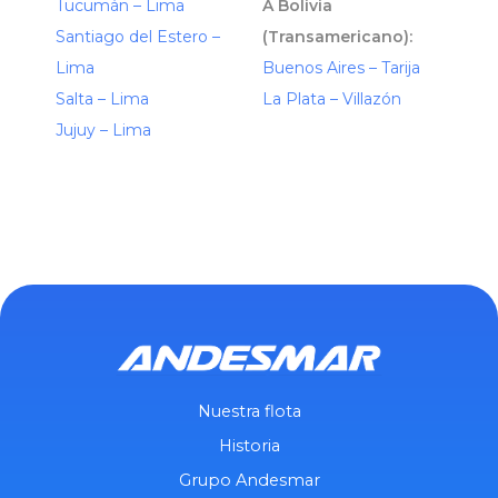
Tucumán – Lima
A Bolivia
Santiago del Estero –
(Transamericano):
Lima
Buenos Aires – Tarija
Salta – Lima
La Plata – Villazón
Jujuy – Lima
Nuestra flota
Historia
Grupo Andesmar