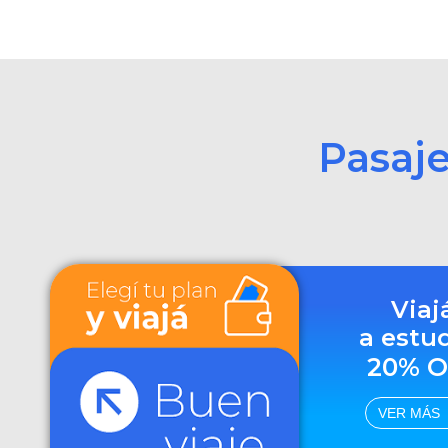
Pasaj
Viaj
a estu
20% O
VER MÁS