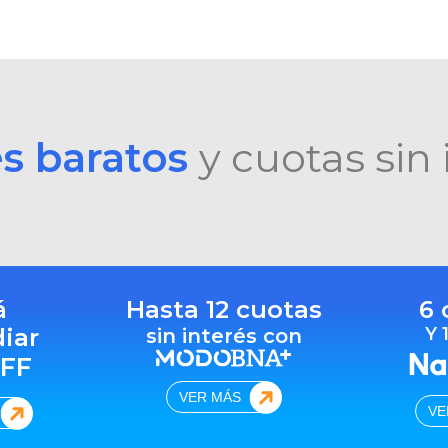
es baratos
y cuotas sin 
á
Hasta 12 cuotas
6 
diar
Y 
sin interés con
FF
VER MÁS
VE