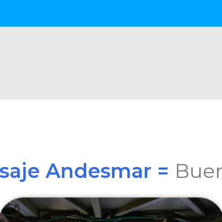
asaje Andesmar =
Buen