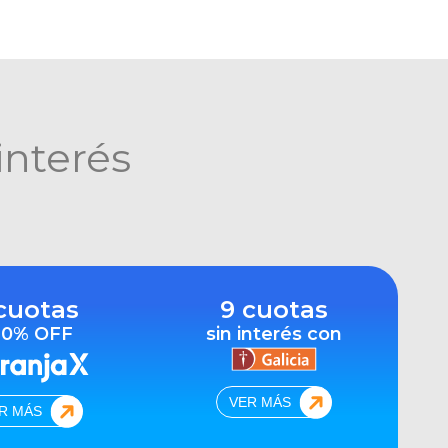
interés
cuotas
9 cuotas
10% OFF
sin interés con
VER MÁS
R MÁS