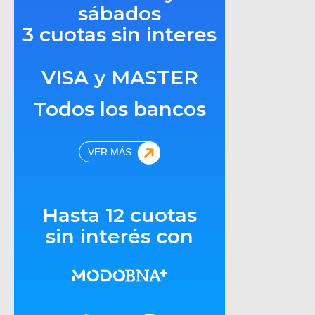
sábados
3 cuotas sin interes
VISA y MASTER
Todos los bancos
VER MÁS
Hasta 12 cuotas
sin interés con