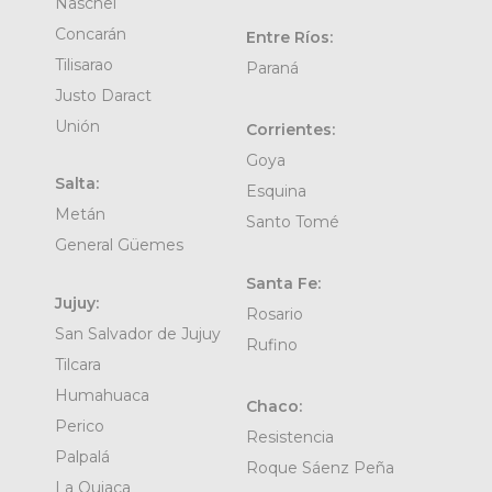
Naschel
Concarán
Entre Ríos:
Tilisarao
Paraná
Justo Daract
Unión
Corrientes:
Goya
Salta:
Esquina
Metán
Santo Tomé
General Güemes
Santa Fe:
Jujuy:
Rosario
San Salvador de Jujuy
Rufino
Tilcara
Humahuaca
Chaco:
Perico
Resistencia
Palpalá
Roque Sáenz Peña
La Quiaca