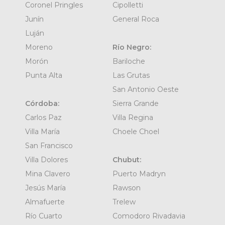
Coronel Pringles
Cipolletti
Junín
General Roca
Luján
Moreno
Río Negro:
Morón
Bariloche
Punta Alta
Las Grutas
San Antonio Oeste
Córdoba:
Sierra Grande
Carlos Paz
Villa Regina
Villa María
Choele Choel
San Francisco
Villa Dolores
Chubut:
Mina Clavero
Puerto Madryn
Jesús María
Rawson
Almafuerte
Trelew
Río Cuarto
Comodoro Rivadavia