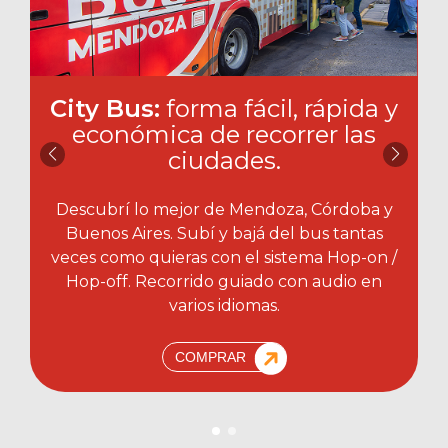
City Bus:
forma fácil, rápida y
económica de recorrer las
ciudades.​
Descubrí lo mejor de Mendoza, Córdoba y
Buenos Aires. Subí y bajá del bus tantas
veces como quieras con el sistema Hop-on /
Hop-off. Recorrido guiado con audio en
varios idiomas.
COMPRAR