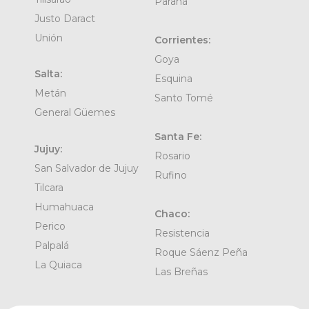
Paraná
Justo Daract
Unión
Corrientes:
Goya
Salta:
Esquina
Metán
Santo Tomé
General Güemes
Santa Fe:
Jujuy:
Rosario
San Salvador de Jujuy
Rufino
Tilcara
Humahuaca
Chaco:
Perico
Resistencia
Palpalá
Roque Sáenz Peña
La Quiaca
Las Breñas