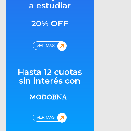
a estudiar
20% OFF
VER MÁS
Hasta 12 cuotas
sin interés con
VER MÁS