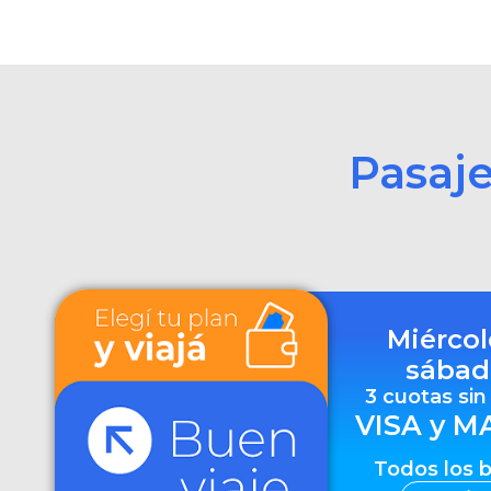
Pasaj
Miércol
sábad
3 cuotas sin
VISA y M
Todos los 