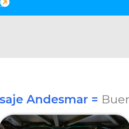
asaje Andesmar =
Buen