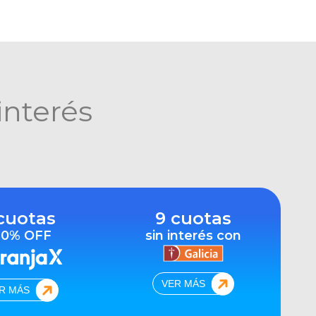
interés
cuotas
9 cuotas
10% OFF
sin interés con
VER MÁS
R MÁS