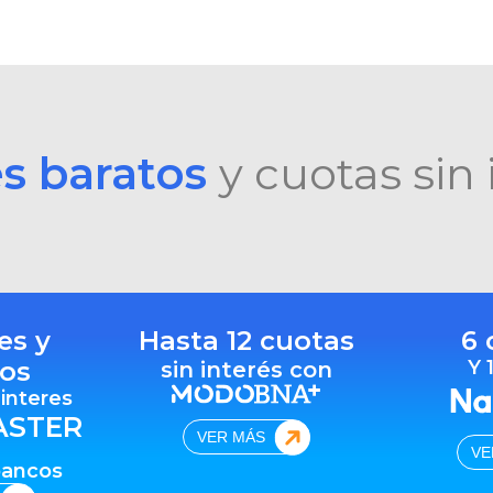
es baratos
y cuotas sin 
es y
Hasta 12 cuotas
6 
os
Y 
sin interés con
 interes
ASTER
VER MÁS
VE
bancos