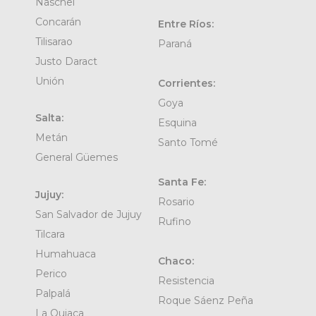
Naschel
Concarán
Entre Ríos:
Tilisarao
Paraná
Justo Daract
Unión
Corrientes:
Goya
Salta:
Esquina
Metán
Santo Tomé
General Güemes
Santa Fe:
Jujuy:
Rosario
San Salvador de Jujuy
Rufino
Tilcara
Humahuaca
Chaco:
Perico
Resistencia
Palpalá
Roque Sáenz Peña
La Quiaca