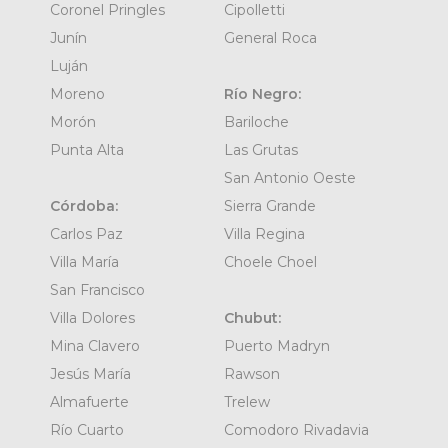
Coronel Pringles
Cipolletti
Junín
General Roca
Luján
Moreno
Río Negro:
Morón
Bariloche
Punta Alta
Las Grutas
San Antonio Oeste
Córdoba:
Sierra Grande
Carlos Paz
Villa Regina
Villa María
Choele Choel
San Francisco
Villa Dolores
Chubut:
Mina Clavero
Puerto Madryn
Jesús María
Rawson
Almafuerte
Trelew
Río Cuarto
Comodoro Rivadavia