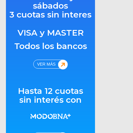
sábados
3 cuotas sin interes
VISA y MASTER
Todos los bancos
VER MÁS
Hasta 12 cuotas
sin interés con