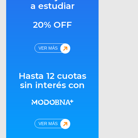
a estudiar
20% OFF
VER MÁS
Hasta 12 cuotas
sin interés con
VER MÁS