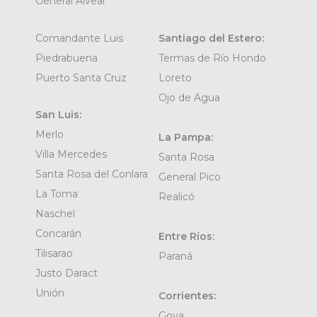
General Alvear
Comandante Luis
Santiago del Estero:
Piedrabuena
Termas de Río Hondo
Puerto Santa Cruz
Loreto
Ojo de Agua
San Luis:
Merlo
La Pampa:
Villa Mercedes
Santa Rosa
Santa Rosa del Conlara
General Pico
La Toma
Realicó
Naschel
Concarán
Entre Ríos:
Tilisarao
Paraná
Justo Daract
Unión
Corrientes:
Goya