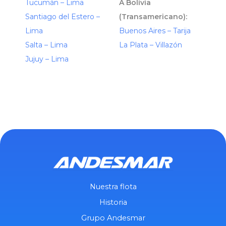
Tucumán – Lima
A Bolivia
Santiago del Estero –
(Transamericano):
Lima
Buenos Aires – Tarija
Salta – Lima
La Plata – Villazón
Jujuy – Lima
Nuestra flota
Historia
Grupo Andesmar