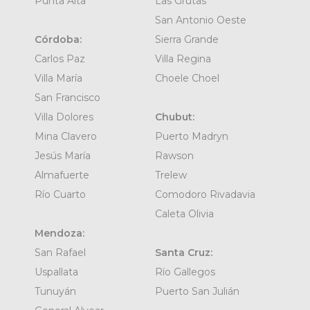
Punta Alta
Las Grutas
San Antonio Oeste
Córdoba:
Sierra Grande
Carlos Paz
Villa Regina
Villa María
Choele Choel
San Francisco
Villa Dolores
Chubut:
Mina Clavero
Puerto Madryn
Jesús María
Rawson
Almafuerte
Trelew
Río Cuarto
Comodoro Rivadavia
Caleta Olivia
Mendoza:
San Rafael
Santa Cruz:
Uspallata
Río Gallegos
Tunuyán
Puerto San Julián