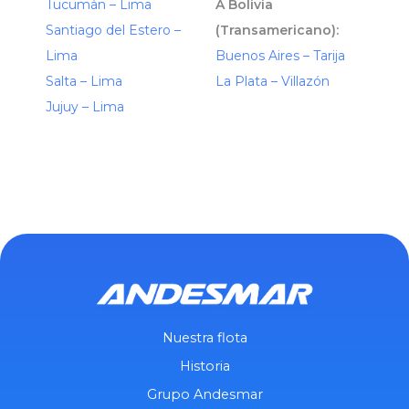
Tucumán – Lima
A Bolivia
Santiago del Estero –
(Transamericano):
Lima
Buenos Aires – Tarija
Salta – Lima
La Plata – Villazón
Jujuy – Lima
Nuestra flota
Historia
Grupo Andesmar