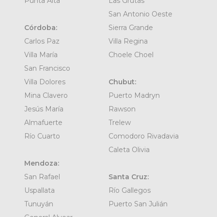
Punta Alta
Las Grutas
San Antonio Oeste
Córdoba:
Sierra Grande
Carlos Paz
Villa Regina
Villa María
Choele Choel
San Francisco
Villa Dolores
Chubut:
Mina Clavero
Puerto Madryn
Jesús María
Rawson
Almafuerte
Trelew
Río Cuarto
Comodoro Rivadavia
Caleta Olivia
Mendoza:
San Rafael
Santa Cruz:
Uspallata
Río Gallegos
Tunuyán
Puerto San Julián