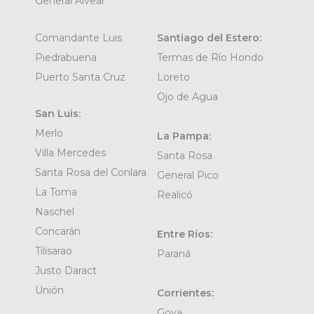
General Alvear
Comandante Luis
Santiago del Estero:
Piedrabuena
Termas de Río Hondo
Puerto Santa Cruz
Loreto
Ojo de Agua
San Luis:
Merlo
La Pampa:
Villa Mercedes
Santa Rosa
Santa Rosa del Conlara
General Pico
La Toma
Realicó
Naschel
Concarán
Entre Ríos:
Tilisarao
Paraná
Justo Daract
Unión
Corrientes:
Goya