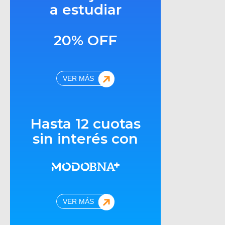
a estudiar
20% OFF
VER MÁS
Hasta 12 cuotas
sin interés con
VER MÁS