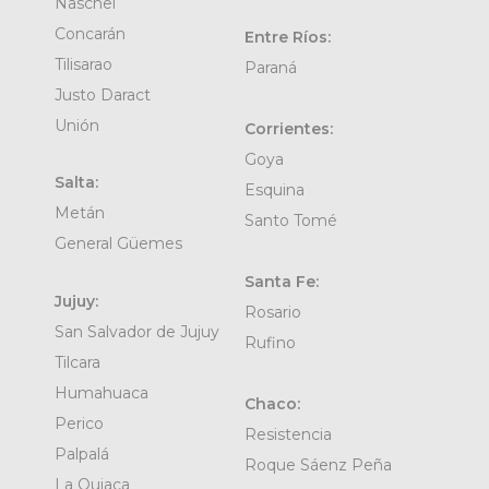
Naschel
Concarán
Entre Ríos:
Tilisarao
Paraná
Justo Daract
Unión
Corrientes:
Goya
Salta:
Esquina
Metán
Santo Tomé
General Güemes
Santa Fe:
Jujuy:
Rosario
San Salvador de Jujuy
Rufino
Tilcara
Humahuaca
Chaco:
Perico
Resistencia
Palpalá
Roque Sáenz Peña
La Quiaca