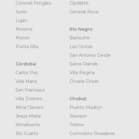
Coronel Pringles
Cipolletti
Junín
General Roca
Luján
Moreno
Río Negro:
Morón
Bariloche
Punta Alta
Las Grutas
San Antonio Oeste
Córdoba:
Sierra Grande
Carlos Paz
Villa Regina
Villa María
Choele Choel
San Francisco
Villa Dolores
Chubut:
Mina Clavero
Puerto Madryn
Jesús María
Rawson
Almafuerte
Trelew
Río Cuarto
Comodoro Rivadavia