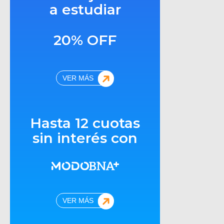
a estudiar
20% OFF
VER MÁS
Hasta 12 cuotas
sin interés con
VER MÁS