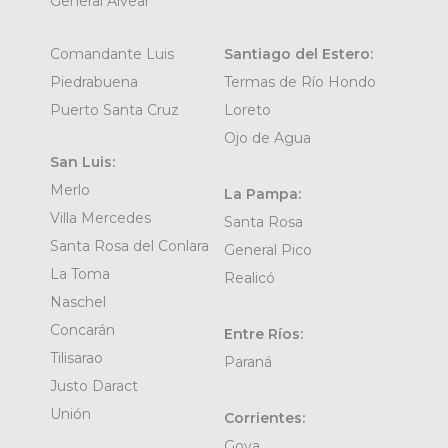
General Alvear
Comandante Luis
Santiago del Estero:
Piedrabuena
Termas de Río Hondo
Puerto Santa Cruz
Loreto
Ojo de Agua
San Luis:
Merlo
La Pampa:
Villa Mercedes
Santa Rosa
Santa Rosa del Conlara
General Pico
La Toma
Realicó
Naschel
Concarán
Entre Ríos:
Tilisarao
Paraná
Justo Daract
Unión
Corrientes:
Goya