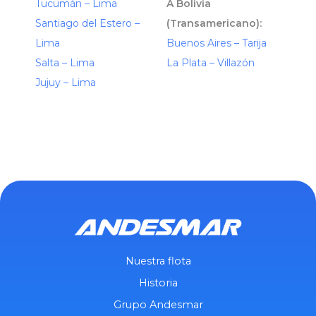
Tucumán – Lima
A Bolivia
Santiago del Estero –
(Transamericano):
Lima
Buenos Aires – Tarija
Salta – Lima
La Plata – Villazón
Jujuy – Lima
Nuestra flota
Historia
Grupo Andesmar