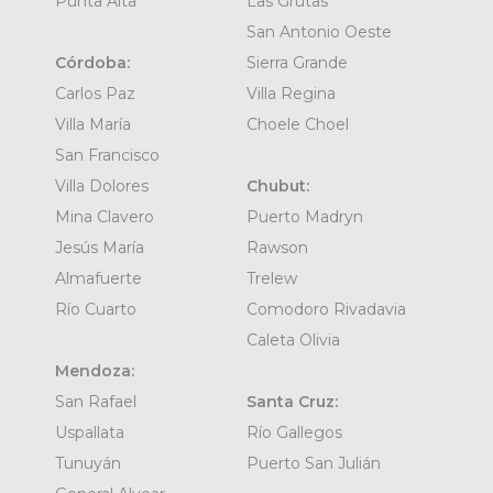
Punta Alta
Las Grutas
San Antonio Oeste
Córdoba:
Sierra Grande
Carlos Paz
Villa Regina
Villa María
Choele Choel
San Francisco
Villa Dolores
Chubut:
Mina Clavero
Puerto Madryn
Jesús María
Rawson
Almafuerte
Trelew
Río Cuarto
Comodoro Rivadavia
Caleta Olivia
Mendoza:
San Rafael
Santa Cruz:
Uspallata
Río Gallegos
Tunuyán
Puerto San Julián