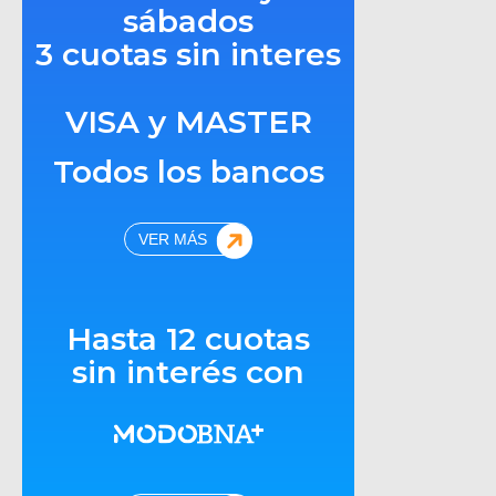
sábados
3 cuotas sin interes
VISA y MASTER
Todos los bancos
VER MÁS
Hasta 12 cuotas
sin interés con