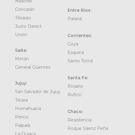
Naschel
Concarán
Entre Ríos:
Tilisarao
Paraná
Justo Daract
Unión
Corrientes:
Goya
Salta:
Esquina
Metán
Santo Tomé
General Güemes
Santa Fe:
Jujuy:
Rosario
San Salvador de Jujuy
Rufino
Tilcara
Humahuaca
Chaco:
Perico
Resistencia
Palpalá
Roque Sáenz Peña
La Quiaca