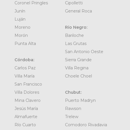
Coronel Pringles
Cipolletti
Junín
General Roca
Luján
Moreno
Río Negro:
Morón
Bariloche
Punta Alta
Las Grutas
San Antonio Oeste
Córdoba:
Sierra Grande
Carlos Paz
Villa Regina
Villa María
Choele Choel
San Francisco
Villa Dolores
Chubut:
Mina Clavero
Puerto Madryn
Jesús María
Rawson
Almafuerte
Trelew
Río Cuarto
Comodoro Rivadavia