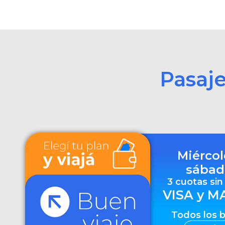
Pasaj
Miércol
sábad
3 cuotas sin
VISA y M
Todos los 