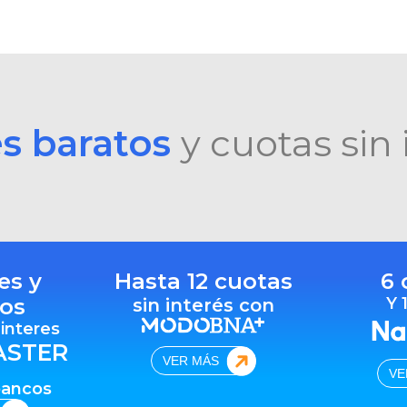
es baratos
y cuotas sin 
es y
Hasta 12 cuotas
6 
os
Y 
sin interés con
 interes
ASTER
VER MÁS
VE
bancos