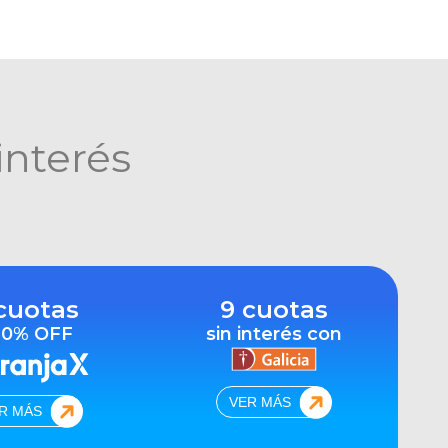
interés
cuotas
9 cuotas
10% OFF
sin interés con
VER MÁS
R MÁS