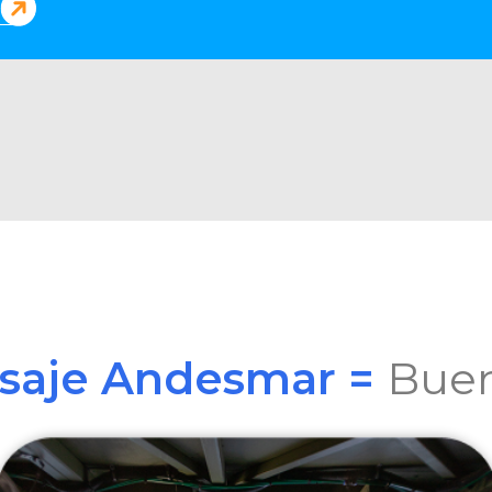
asaje Andesmar =
Buen