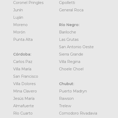
Coronel Pringles
Cipolletti
Junín
General Roca
Luján
Moreno
Río Negro:
Morón
Bariloche
Punta Alta
Las Grutas
San Antonio Oeste
Córdoba:
Sierra Grande
Carlos Paz
Villa Regina
Villa María
Choele Choel
San Francisco
Villa Dolores
Chubut:
Mina Clavero
Puerto Madryn
Jesús María
Rawson
Almafuerte
Trelew
Río Cuarto
Comodoro Rivadavia