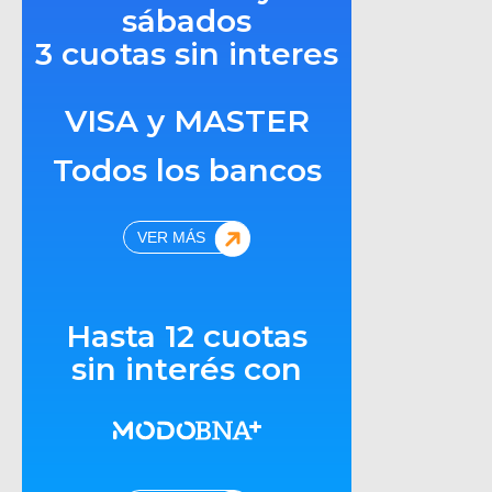
sábados
3 cuotas sin interes
VISA y MASTER
Todos los bancos
VER MÁS
Hasta 12 cuotas
sin interés con