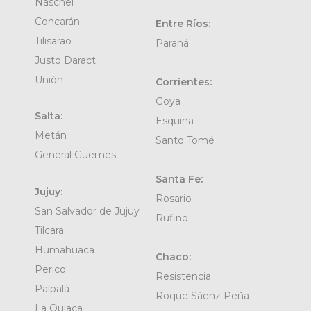
Naschel
Concarán
Entre Ríos:
Tilisarao
Paraná
Justo Daract
Unión
Corrientes:
Goya
Salta:
Esquina
Metán
Santo Tomé
General Güemes
Santa Fe:
Jujuy:
Rosario
San Salvador de Jujuy
Rufino
Tilcara
Humahuaca
Chaco:
Perico
Resistencia
Palpalá
Roque Sáenz Peña
La Quiaca