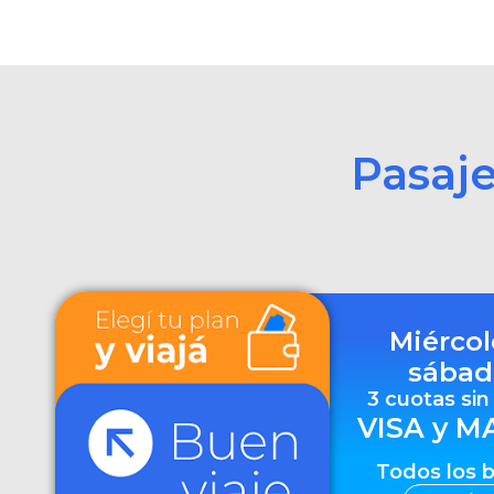
Pasaj
Miércol
sábad
3 cuotas sin
VISA y M
Todos los 