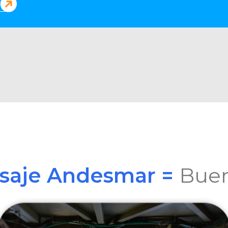
asaje Andesmar =
Buen