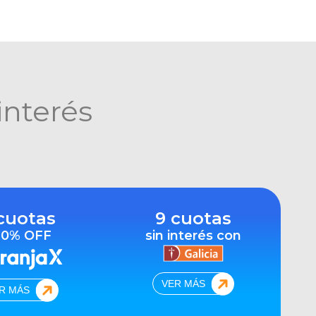
interés
cuotas
9 cuotas
10% OFF
sin interés con
VER MÁS
R MÁS