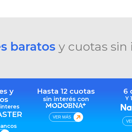
es baratos
y cuotas sin 
es y
Hasta 12 cuotas
6 
os
Y 
sin interés con
 interes
ASTER
VER MÁS
VE
bancos