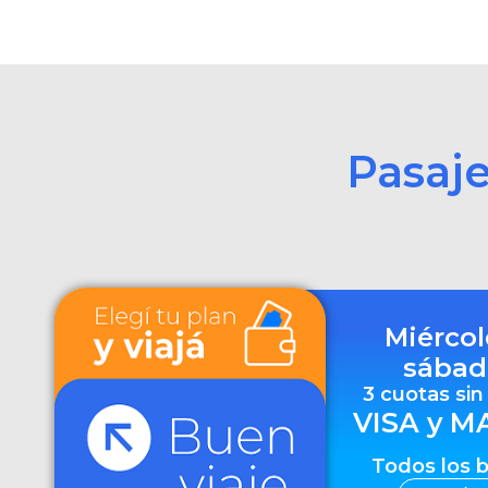
Pasaj
Miércol
sábad
3 cuotas sin
VISA y M
Todos los 