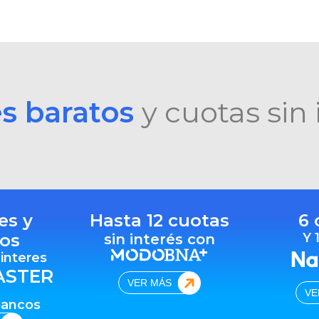
es baratos
y cuotas sin 
es y
Hasta 12 cuotas
6 
os
Y 
sin interés con
 interes
ASTER
VER MÁS
VE
bancos