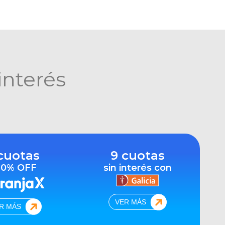
interés
cuotas
9 cuotas
10% OFF
sin interés con
VER MÁS
R MÁS