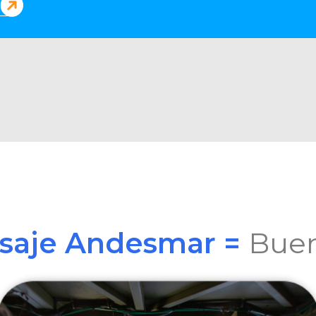
asaje Andesmar =
Buen