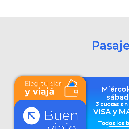
Pasaj
Miércol
sábad
3 cuotas sin
VISA y M
Todos los 