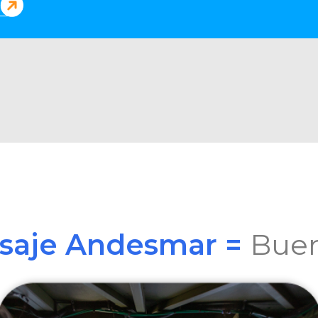
asaje Andesmar =
Buen