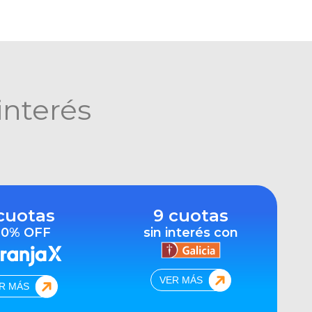
interés
cuotas
9 cuotas
10% OFF
sin interés con
VER MÁS
R MÁS