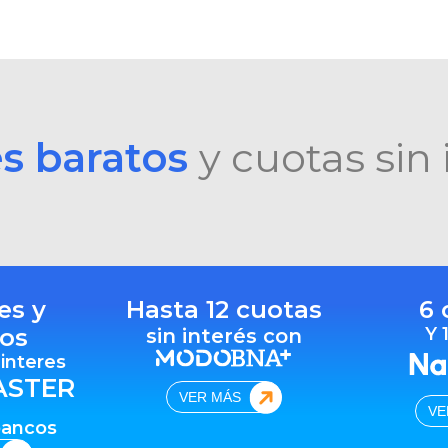
es baratos
y cuotas sin 
es y
Hasta 12 cuotas
6 
os
Y 
sin interés con
 interes
ASTER
VER MÁS
VE
bancos