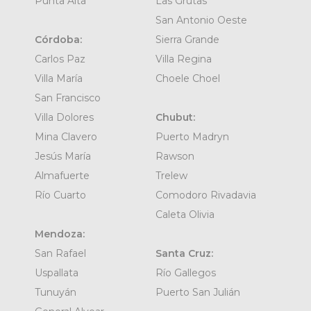
Punta Alta
Las Grutas
San Antonio Oeste
Córdoba:
Sierra Grande
Carlos Paz
Villa Regina
Villa María
Choele Choel
San Francisco
Villa Dolores
Chubut:
Mina Clavero
Puerto Madryn
Jesús María
Rawson
Almafuerte
Trelew
Río Cuarto
Comodoro Rivadavia
Caleta Olivia
Mendoza:
San Rafael
Santa Cruz:
Uspallata
Río Gallegos
Tunuyán
Puerto San Julián