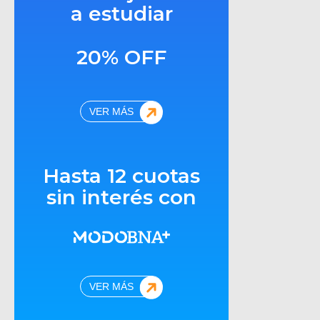
a estudiar
20% OFF
VER MÁS
Hasta 12 cuotas
sin interés con
VER MÁS