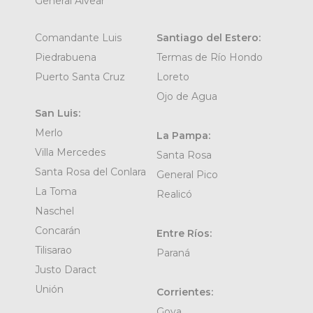
General Alvear
Comandante Luis
Santiago del Estero:
Piedrabuena
Termas de Río Hondo
Puerto Santa Cruz
Loreto
Ojo de Agua
San Luis:
Merlo
La Pampa:
Villa Mercedes
Santa Rosa
Santa Rosa del Conlara
General Pico
La Toma
Realicó
Naschel
Concarán
Entre Ríos:
Tilisarao
Paraná
Justo Daract
Unión
Corrientes:
Goya