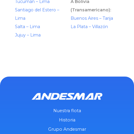
Tucumán – Lima
A Bolivia
Santiago del Estero –
(Transamericano):
Lima
Buenos Aires – Tarija
Salta – Lima
La Plata – Villazón
Jujuy – Lima
Nuestra flota
Historia
Grupo Andesmar