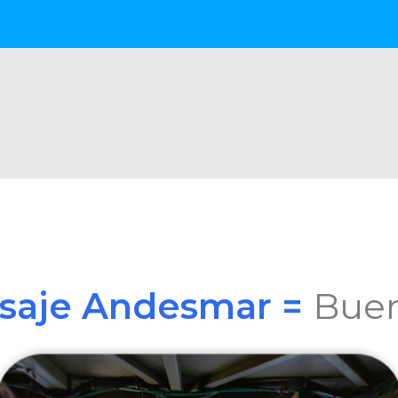
asaje Andesmar =
Buen