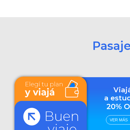
Pasaj
Viaj
a estu
20% O
VER MÁS