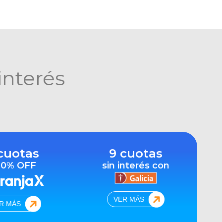
interés
cuotas
9 cuotas
10% OFF
sin interés con
VER MÁS
R MÁS