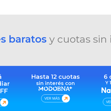
es baratos
y cuotas sin 
á
Hasta 12 cuotas
6 
diar
Y 
sin interés con
FF
VER MÁS
VE