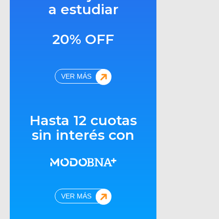
a estudiar
20% OFF
VER MÁS
Hasta 12 cuotas
sin interés con
VER MÁS