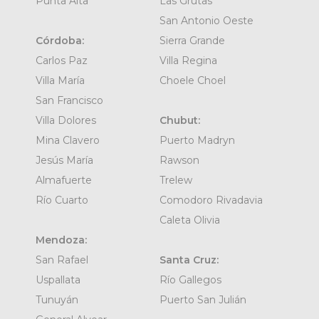
Punta Alta
Las Grutas
San Antonio Oeste
Córdoba:
Sierra Grande
Carlos Paz
Villa Regina
Villa María
Choele Choel
San Francisco
Villa Dolores
Chubut:
Mina Clavero
Puerto Madryn
Jesús María
Rawson
Almafuerte
Trelew
Río Cuarto
Comodoro Rivadavia
Caleta Olivia
Mendoza:
San Rafael
Santa Cruz:
Uspallata
Río Gallegos
Tunuyán
Puerto San Julián