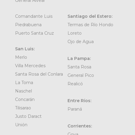
General Alvear
Comandante Luis
Santiago del Estero:
Piedrabuena
Termas de Río Hondo
Puerto Santa Cruz
Loreto
Ojo de Agua
San Luis:
Merlo
La Pampa:
Villa Mercedes
Santa Rosa
Santa Rosa del Conlara
General Pico
La Toma
Realicó
Naschel
Concarán
Entre Ríos:
Tilisarao
Paraná
Justo Daract
Unión
Corrientes:
Goya