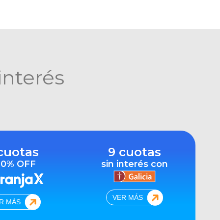
interés
cuotas
9 cuotas
10% OFF
sin interés con
VER MÁS
R MÁS