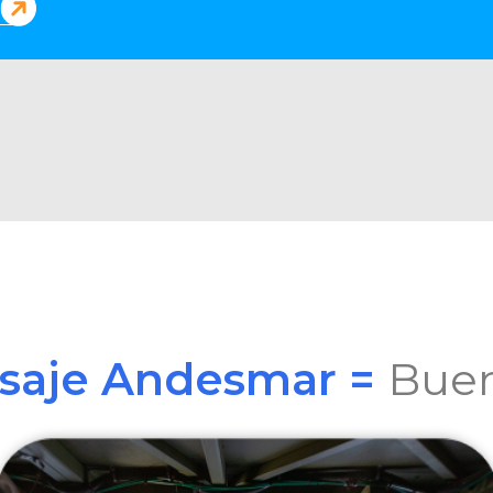
asaje Andesmar =
Buen