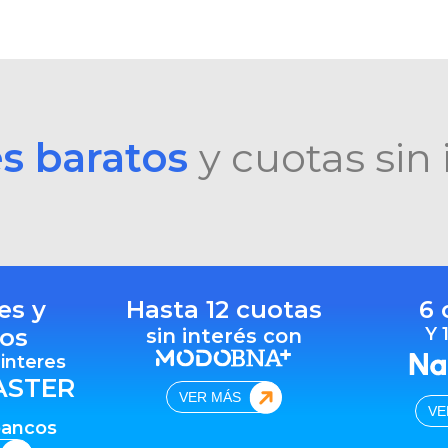
es baratos
y cuotas sin 
es y
Hasta 12 cuotas
6 
os
Y 
sin interés con
 interes
ASTER
VER MÁS
VE
bancos