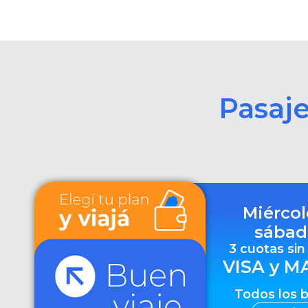
Pasaj
Miércol
sábad
3 cuotas sin
VISA y M
Todos los 