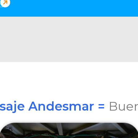
asaje Andesmar =
Buen