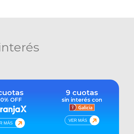
interés
cuotas
9 cuotas
10% OFF
sin interés con
VER MÁS
R MÁS