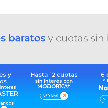
es baratos
y cuotas sin 
es y
Hasta 12 cuotas
6 
os
Y 
sin interés con
 interes
ASTER
VER MÁS
VE
bancos