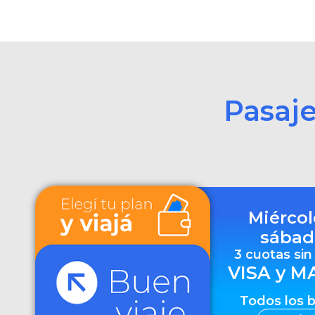
Pasaj
Miércol
sábad
3 cuotas sin
VISA y M
Todos los 