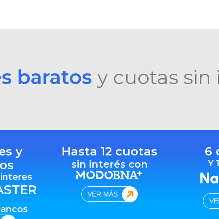
es baratos
y cuotas sin 
es y
Hasta 12 cuotas
6 
os
Y 
sin interés con
 interes
ASTER
VER MÁS
VE
bancos