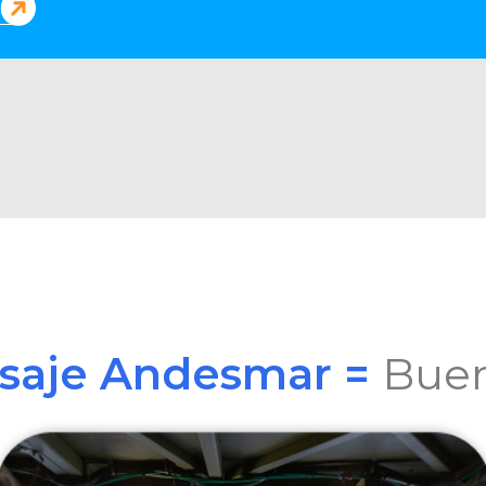
asaje Andesmar =
Buen