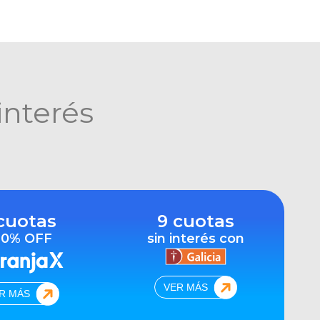
interés
cuotas
9 cuotas
10% OFF
sin interés con
VER MÁS
R MÁS