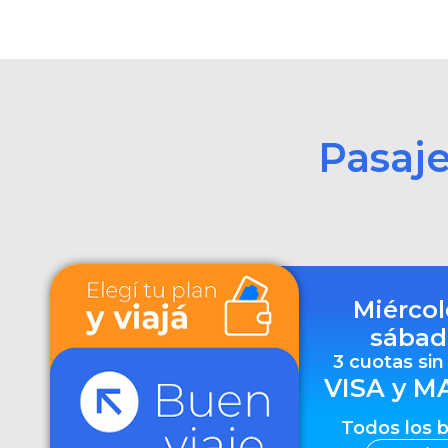
Pasaj
Miércol
sábad
3 cuotas sin
VISA y M
Todos los 