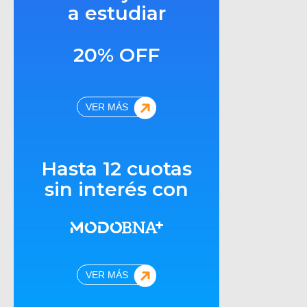
a estudiar
20% OFF
VER MÁS
Hasta 12 cuotas
sin interés con
VER MÁS