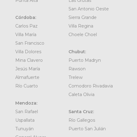
Punta Alta
Las Grutas
San Antonio Oeste
Córdoba:
Sierra Grande
Carlos Paz
Villa Regina
Villa María
Choele Choel
San Francisco
Villa Dolores
Chubut:
Mina Clavero
Puerto Madryn
Jesús María
Rawson
Almafuerte
Trelew
Río Cuarto
Comodoro Rivadavia
Caleta Olivia
Mendoza:
San Rafael
Santa Cruz:
Uspallata
Río Gallegos
Tunuyán
Puerto San Julián