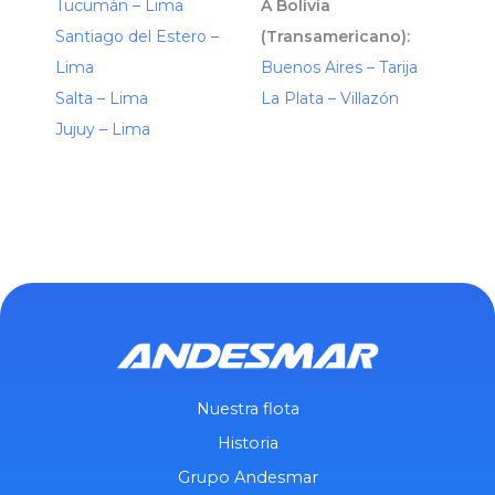
Tucumán – Lima
A Bolivia
Santiago del Estero –
(Transamericano):
Lima
Buenos Aires – Tarija
Salta – Lima
La Plata – Villazón
Jujuy – Lima
Nuestra flota
Historia
Grupo Andesmar