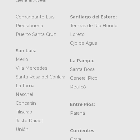
General Alvear
Comandante Luis
Santiago del Estero:
Piedrabuena
Termas de Río Hondo
Puerto Santa Cruz
Loreto
Ojo de Agua
San Luis:
Merlo
La Pampa:
Villa Mercedes
Santa Rosa
Santa Rosa del Conlara
General Pico
La Toma
Realicó
Naschel
Concarán
Entre Ríos:
Tilisarao
Paraná
Justo Daract
Unión
Corrientes:
Goya