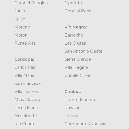
Coronel Pringles
Cipolletti
Junín
General Roca
Luján
Moreno
Río Negro:
Morón
Bariloche
Punta Alta
Las Grutas
San Antonio Oeste
Córdoba:
Sierra Grande
Carlos Paz
Villa Regina
Villa María
Choele Choel
San Francisco
Villa Dolores
Chubut:
Mina Clavero
Puerto Madryn
Jesús María
Rawson
Almafuerte
Trelew
Río Cuarto
Comodoro Rivadavia