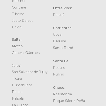
Naschel
Concarán
Entre Ríos:
Tilisarao
Paraná
Justo Daract
Unión
Corrientes:
Goya
Salta:
Esquina
Metán
Santo Tomé
General Güemes
Santa Fe:
Jujuy:
Rosario
San Salvador de Jujuy
Rufino
Tilcara
Humahuaca
Chaco:
Perico
Resistencia
Palpalá
Roque Sáenz Peña
La Quiaca