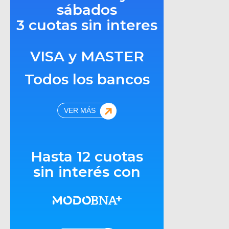
sábados
3 cuotas sin interes
VISA y MASTER
Todos los bancos
VER MÁS
Hasta 12 cuotas
sin interés con