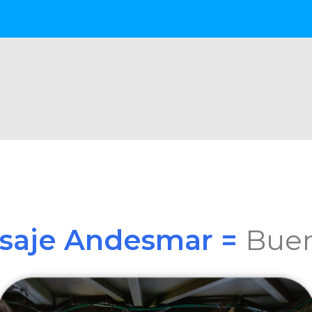
asaje Andesmar =
Buen