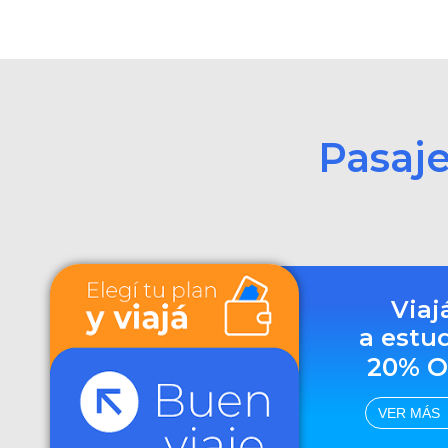
Pasaj
Viaj
a estu
20% O
VER MÁS