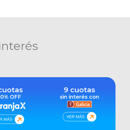
interés
cuotas
9 cuotas
10% OFF
sin interés con
VER MÁS
R MÁS