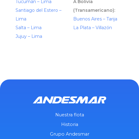
Tucumán – Lima
A Bolivia
Santiago del Estero –
(Transamericano):
Lima
Buenos Aires – Tarija
Salta – Lima
La Plata – Villazón
Jujuy – Lima
Nuestra flota
Historia
Grupo Andesmar