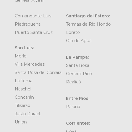
General Alvear
Comandante Luis
Santiago del Estero:
Piedrabuena
Termas de Río Hondo
Puerto Santa Cruz
Loreto
Ojo de Agua
San Luis:
Merlo
La Pampa:
Villa Mercedes
Santa Rosa
Santa Rosa del Conlara
General Pico
La Toma
Realicó
Naschel
Concarán
Entre Ríos:
Tilisarao
Paraná
Justo Daract
Unión
Corrientes:
Goya