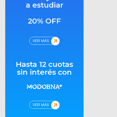
a estudiar
20% OFF
VER MÁS
Hasta 12 cuotas
sin interés con
VER MÁS