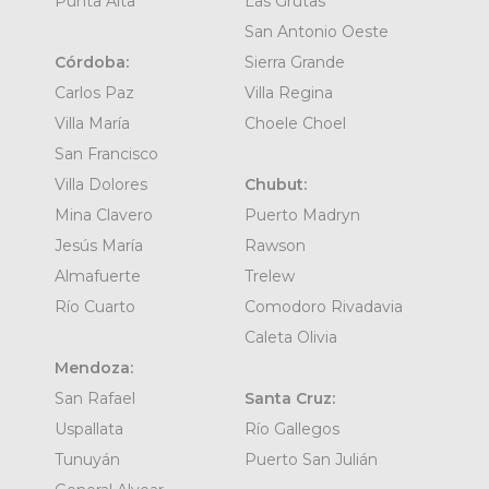
Punta Alta
Las Grutas
San Antonio Oeste
Córdoba:
Sierra Grande
Carlos Paz
Villa Regina
Villa María
Choele Choel
San Francisco
Villa Dolores
Chubut:
Mina Clavero
Puerto Madryn
Jesús María
Rawson
Almafuerte
Trelew
Río Cuarto
Comodoro Rivadavia
Caleta Olivia
Mendoza:
San Rafael
Santa Cruz:
Uspallata
Río Gallegos
Tunuyán
Puerto San Julián