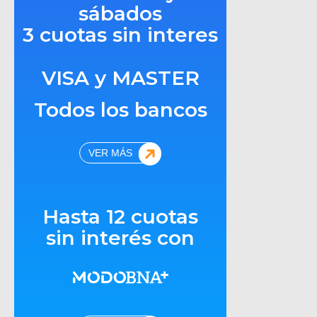
sábados
3 cuotas sin interes
VISA y MASTER
Todos los bancos
VER MÁS
Hasta 12 cuotas
sin interés con