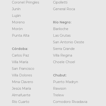
Coronel Pringles
Cipolletti
Junín
General Roca
Luján
Moreno
Río Negro:
Morón
Bariloche
Punta Alta
Las Grutas
San Antonio Oeste
Córdoba:
Sierra Grande
Carlos Paz
Villa Regina
Villa María
Choele Choel
San Francisco
Villa Dolores
Chubut:
Mina Clavero
Puerto Madryn
Jesús María
Rawson
Almafuerte
Trelew
Río Cuarto
Comodoro Rivadavia