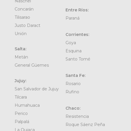
Naschel
Concarán
Entre Ríos:
Tilisarao
Paraná
Justo Daract
Unión
Corrientes:
Goya
Salta:
Esquina
Metán
Santo Tomé
General Güemes
Santa Fe:
Jujuy:
Rosario
San Salvador de Jujuy
Rufino
Tilcara
Humahuaca
Chaco:
Perico
Resistencia
Palpalá
Roque Sáenz Peña
La Quiaca