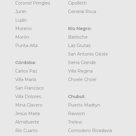
Coronel Pringles
Cipolletti
Junín
General Roca
Luján
Moreno
Río Negro:
Morón
Bariloche
Punta Alta
Las Grutas
San Antonio Oeste
Córdoba:
Sierra Grande
Carlos Paz
Villa Regina
Villa María
Choele Choel
San Francisco
Villa Dolores
Chubut:
Mina Clavero
Puerto Madryn
Jesús María
Rawson
Almafuerte
Trelew
Río Cuarto
Comodoro Rivadavia