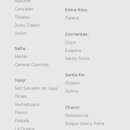
Naschel
Concarán
Entre Ríos:
Tilisarao
Paraná
Justo Daract
Unión
Corrientes:
Goya
Salta:
Esquina
Metán
Santo Tomé
General Güemes
Santa Fe:
Jujuy:
Rosario
San Salvador de Jujuy
Rufino
Tilcara
Humahuaca
Chaco:
Perico
Resistencia
Palpalá
Roque Sáenz Peña
La Quiaca