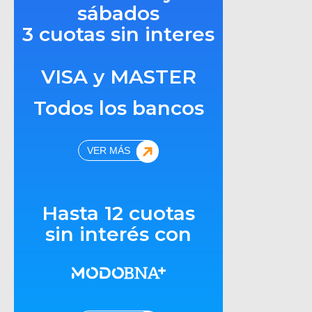
sábados
3 cuotas sin interes
VISA y MASTER
Todos los bancos
VER MÁS
Hasta 12 cuotas
sin interés con