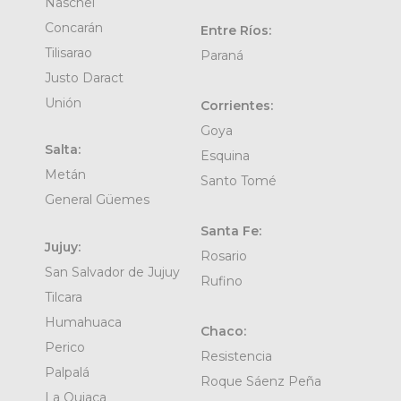
Naschel
Concarán
Entre Ríos:
Tilisarao
Paraná
Justo Daract
Unión
Corrientes:
Goya
Salta:
Esquina
Metán
Santo Tomé
General Güemes
Santa Fe:
Jujuy:
Rosario
San Salvador de Jujuy
Rufino
Tilcara
Humahuaca
Chaco:
Perico
Resistencia
Palpalá
Roque Sáenz Peña
La Quiaca