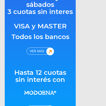
sábados
3 cuotas sin interes
VISA y MASTER
Todos los bancos
VER MÁS
Hasta 12 cuotas
sin interés con