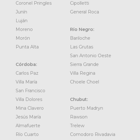
Coronel Pringles
Cipolletti
Junín
General Roca
Luján
Moreno
Río Negro:
Morón
Bariloche
Punta Alta
Las Grutas
San Antonio Oeste
Córdoba:
Sierra Grande
Carlos Paz
Villa Regina
Villa María
Choele Choel
San Francisco
Villa Dolores
Chubut:
Mina Clavero
Puerto Madryn
Jesús María
Rawson
Almafuerte
Trelew
Río Cuarto
Comodoro Rivadavia