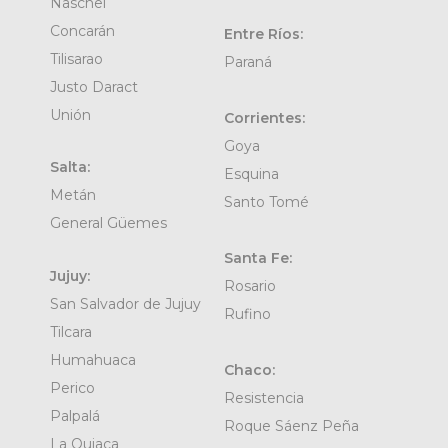
Naschel
Concarán
Entre Ríos:
Tilisarao
Paraná
Justo Daract
Unión
Corrientes:
Goya
Salta:
Esquina
Metán
Santo Tomé
General Güemes
Santa Fe:
Jujuy:
Rosario
San Salvador de Jujuy
Rufino
Tilcara
Humahuaca
Chaco:
Perico
Resistencia
Palpalá
Roque Sáenz Peña
La Quiaca