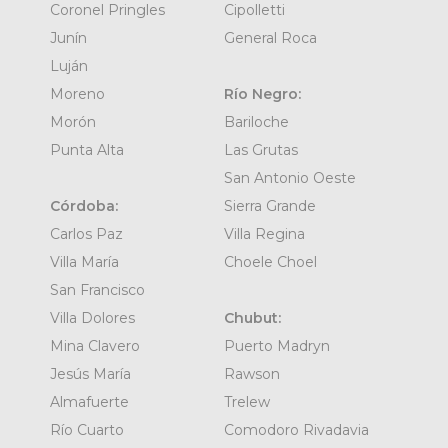
Coronel Pringles
Cipolletti
Junín
General Roca
Luján
Moreno
Río Negro:
Morón
Bariloche
Punta Alta
Las Grutas
San Antonio Oeste
Córdoba:
Sierra Grande
Carlos Paz
Villa Regina
Villa María
Choele Choel
San Francisco
Villa Dolores
Chubut:
Mina Clavero
Puerto Madryn
Jesús María
Rawson
Almafuerte
Trelew
Río Cuarto
Comodoro Rivadavia