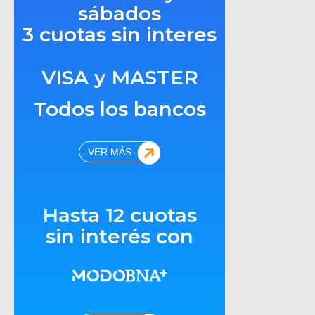
sábados
3 cuotas sin interes
VISA y MASTER
Todos los bancos
VER MÁS
Hasta 12 cuotas
sin interés con