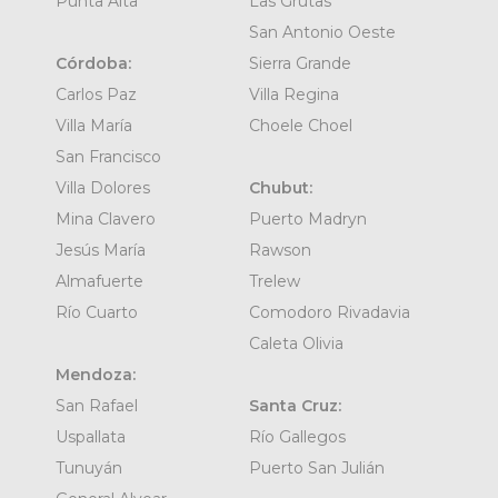
Punta Alta
Las Grutas
San Antonio Oeste
Córdoba:
Sierra Grande
Carlos Paz
Villa Regina
Villa María
Choele Choel
San Francisco
Villa Dolores
Chubut:
Mina Clavero
Puerto Madryn
Jesús María
Rawson
Almafuerte
Trelew
Río Cuarto
Comodoro Rivadavia
Caleta Olivia
Mendoza:
San Rafael
Santa Cruz:
Uspallata
Río Gallegos
Tunuyán
Puerto San Julián