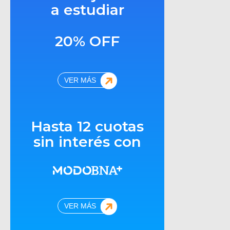
a estudiar
20% OFF
VER MÁS
Hasta 12 cuotas
sin interés con
VER MÁS