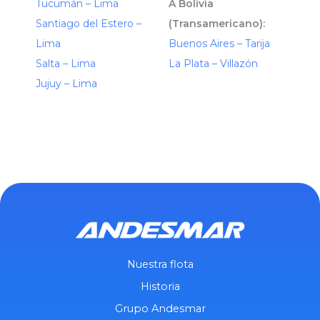
Tucumán – Lima
A Bolivia
Santiago del Estero –
(Transamericano):
Lima
Buenos Aires – Tarija
Salta – Lima
La Plata – Villazón
Jujuy – Lima
Nuestra flota
Historia
Grupo Andesmar