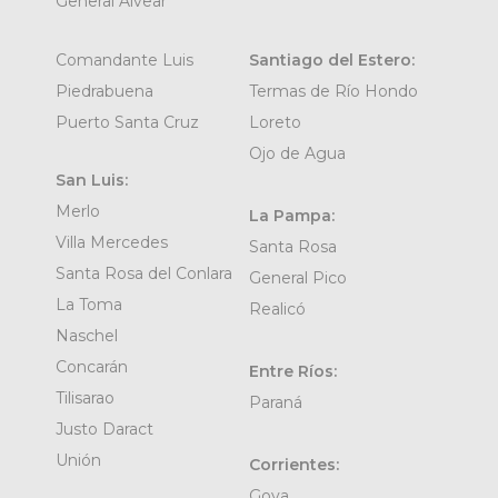
General Alvear
Comandante Luis
Santiago del Estero:
Piedrabuena
Termas de Río Hondo
Puerto Santa Cruz
Loreto
Ojo de Agua
San Luis:
Merlo
La Pampa:
Villa Mercedes
Santa Rosa
Santa Rosa del Conlara
General Pico
La Toma
Realicó
Naschel
Concarán
Entre Ríos:
Tilisarao
Paraná
Justo Daract
Unión
Corrientes:
Goya