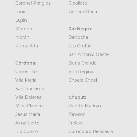
Coronel Pringles
Cipolletti
Junín
General Roca
Luján
Moreno
Río Negro:
Morón
Bariloche
Punta Alta
Las Grutas
San Antonio Oeste
Córdoba:
Sierra Grande
Carlos Paz
Villa Regina
Villa María
Choele Choel
San Francisco
Villa Dolores
Chubut:
Mina Clavero
Puerto Madryn
Jesús María
Rawson
Almafuerte
Trelew
Río Cuarto
Comodoro Rivadavia