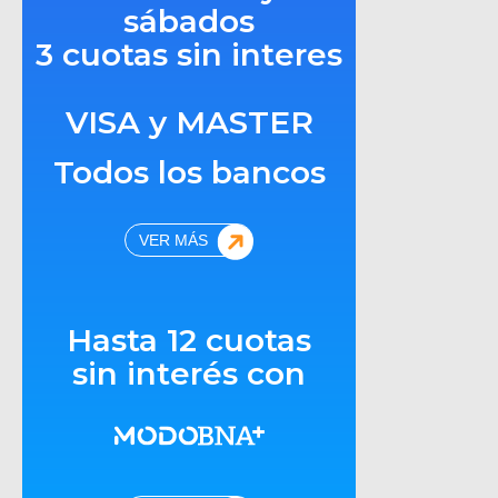
sábados
3 cuotas sin interes
VISA y MASTER
Todos los bancos
VER MÁS
Hasta 12 cuotas
sin interés con