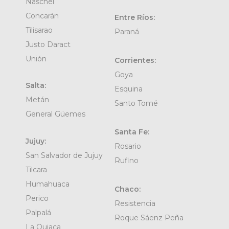
Naschel
Concarán
Entre Ríos:
Tilisarao
Paraná
Justo Daract
Unión
Corrientes:
Goya
Salta:
Esquina
Metán
Santo Tomé
General Güemes
Santa Fe:
Jujuy:
Rosario
San Salvador de Jujuy
Rufino
Tilcara
Humahuaca
Chaco:
Perico
Resistencia
Palpalá
Roque Sáenz Peña
La Quiaca