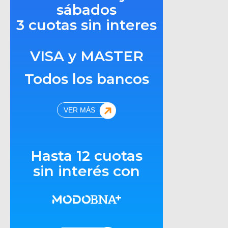
sábados
3 cuotas sin interes
VISA y MASTER
Todos los bancos
VER MÁS
Hasta 12 cuotas
sin interés con