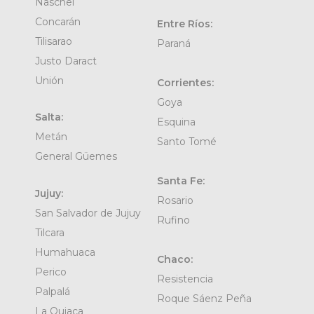
Naschel
Concarán
Entre Ríos:
Tilisarao
Paraná
Justo Daract
Unión
Corrientes:
Goya
Salta:
Esquina
Metán
Santo Tomé
General Güemes
Santa Fe:
Jujuy:
Rosario
San Salvador de Jujuy
Rufino
Tilcara
Humahuaca
Chaco:
Perico
Resistencia
Palpalá
Roque Sáenz Peña
La Quiaca