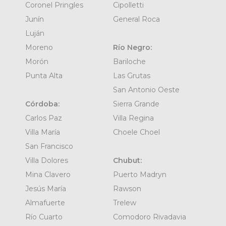
Coronel Pringles
Cipolletti
Junín
General Roca
Luján
Moreno
Río Negro:
Morón
Bariloche
Punta Alta
Las Grutas
San Antonio Oeste
Córdoba:
Sierra Grande
Carlos Paz
Villa Regina
Villa María
Choele Choel
San Francisco
Villa Dolores
Chubut:
Mina Clavero
Puerto Madryn
Jesús María
Rawson
Almafuerte
Trelew
Río Cuarto
Comodoro Rivadavia