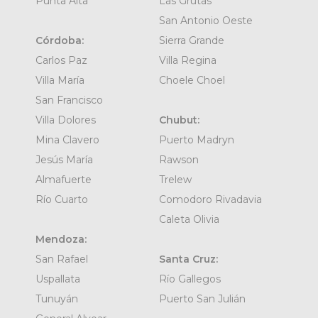
Punta Alta
Las Grutas
San Antonio Oeste
Córdoba:
Sierra Grande
Carlos Paz
Villa Regina
Villa María
Choele Choel
San Francisco
Villa Dolores
Chubut:
Mina Clavero
Puerto Madryn
Jesús María
Rawson
Almafuerte
Trelew
Río Cuarto
Comodoro Rivadavia
Caleta Olivia
Mendoza:
San Rafael
Santa Cruz:
Uspallata
Río Gallegos
Tunuyán
Puerto San Julián