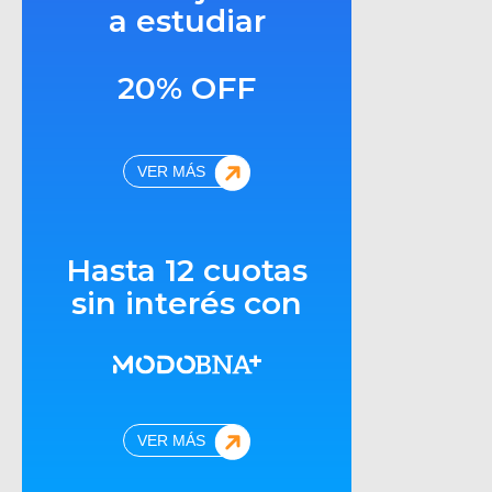
a estudiar
20% OFF
VER MÁS
Hasta 12 cuotas
sin interés con
VER MÁS