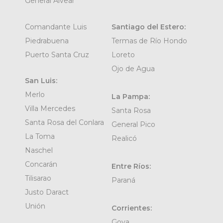
General Alvear
Comandante Luis
Santiago del Estero:
Piedrabuena
Termas de Río Hondo
Puerto Santa Cruz
Loreto
Ojo de Agua
San Luis:
Merlo
La Pampa:
Villa Mercedes
Santa Rosa
Santa Rosa del Conlara
General Pico
La Toma
Realicó
Naschel
Concarán
Entre Ríos:
Tilisarao
Paraná
Justo Daract
Unión
Corrientes:
Goya