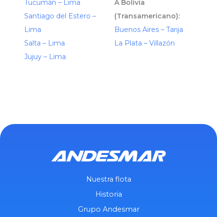
Tucumán – Lima
A Bolivia
Santiago del Estero –
(Transamericano):
Lima
Buenos Aires – Tarija
Salta – Lima
La Plata – Villazón
Jujuy – Lima
Nuestra flota
Historia
Grupo Andesmar