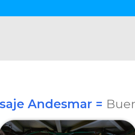
asaje Andesmar =
Buen