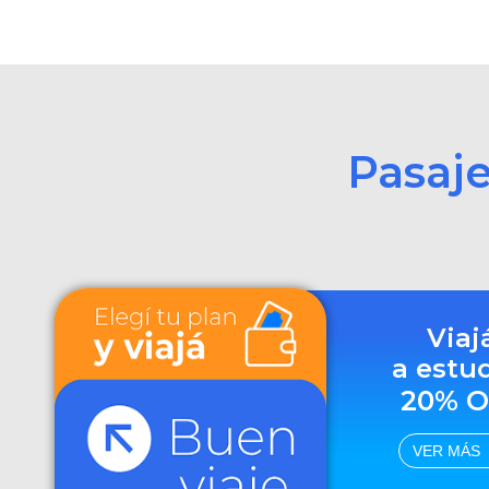
Pasaj
Viaj
a estu
20% O
VER MÁS