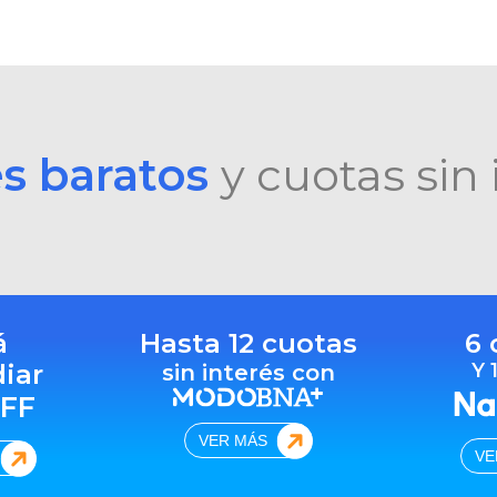
es baratos
y cuotas sin 
á
Hasta 12 cuotas
6 
diar
Y 
sin interés con
FF
VER MÁS
VE