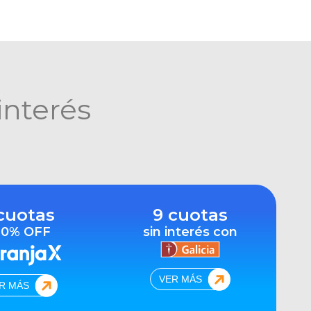
interés
cuotas
9 cuotas
10% OFF
sin interés con
VER MÁS
R MÁS