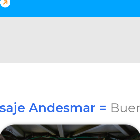
asaje Andesmar =
Buen