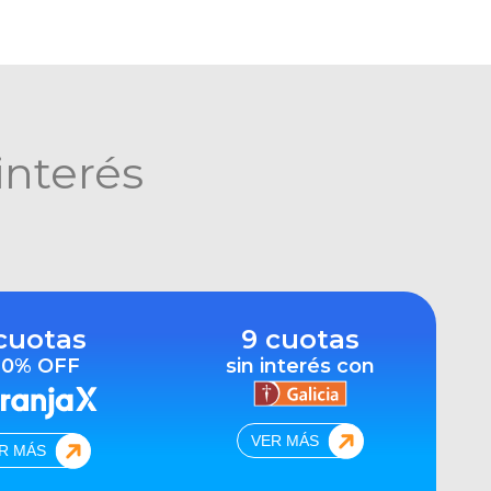
interés
cuotas
9 cuotas
10% OFF
sin interés con
VER MÁS
R MÁS