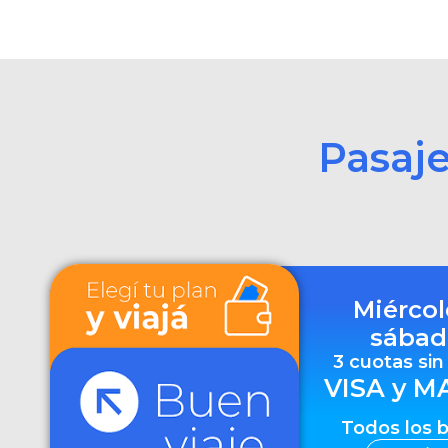
Pasaj
Miércol
sábad
3 cuotas sin
VISA y M
Todos los 