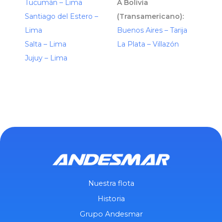
Tucumán – Lima
A Bolivia
Santiago del Estero –
(Transamericano):
Lima
Buenos Aires – Tarija
Salta – Lima
La Plata – Villazón
Jujuy – Lima
Nuestra flota
Historia
Grupo Andesmar