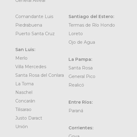
General Alvear
Comandante Luis
Santiago del Estero:
Piedrabuena
Termas de Río Hondo
Puerto Santa Cruz
Loreto
Ojo de Agua
San Luis:
Merlo
La Pampa:
Villa Mercedes
Santa Rosa
Santa Rosa del Conlara
General Pico
La Toma
Realicó
Naschel
Concarán
Entre Ríos:
Tilisarao
Paraná
Justo Daract
Unión
Corrientes:
Goya