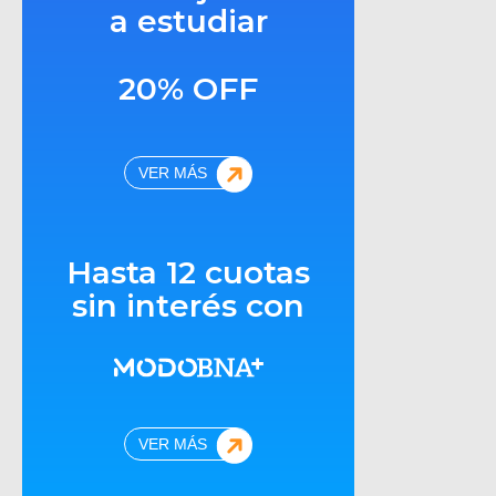
a estudiar
20% OFF
VER MÁS
Hasta 12 cuotas
sin interés con
VER MÁS