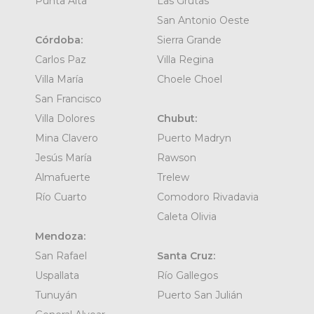
Punta Alta
Las Grutas
San Antonio Oeste
Córdoba:
Sierra Grande
Carlos Paz
Villa Regina
Villa María
Choele Choel
San Francisco
Villa Dolores
Chubut:
Mina Clavero
Puerto Madryn
Jesús María
Rawson
Almafuerte
Trelew
Río Cuarto
Comodoro Rivadavia
Caleta Olivia
Mendoza:
San Rafael
Santa Cruz:
Uspallata
Río Gallegos
Tunuyán
Puerto San Julián