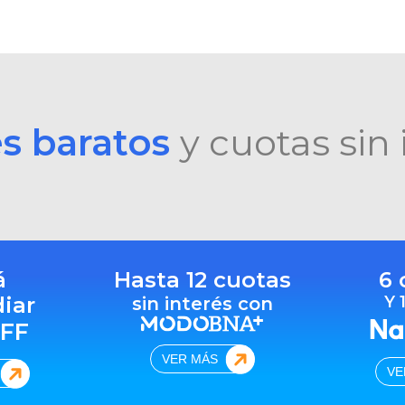
es baratos
y cuotas sin 
á
Hasta 12 cuotas
6 
diar
Y 
sin interés con
FF
VER MÁS
VE