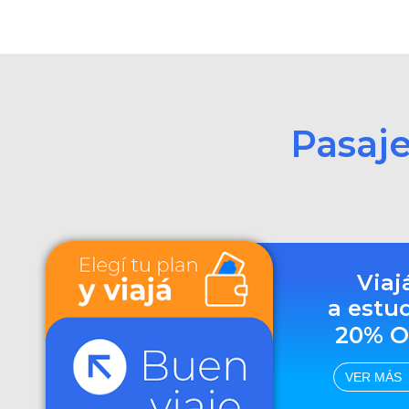
Pasaj
Viaj
a estu
20% O
VER MÁS