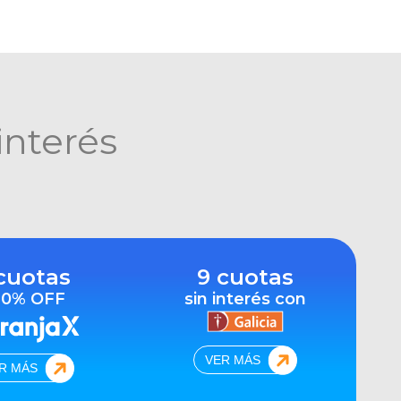
interés
cuotas
9 cuotas
10% OFF
sin interés con
VER MÁS
R MÁS