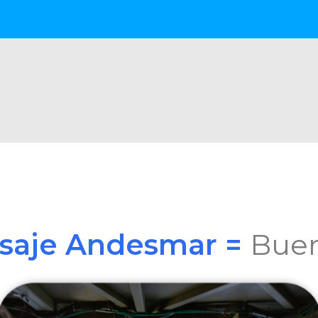
asaje Andesmar =
Buen