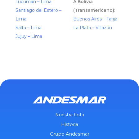
Tucumán – Lima
A Bolivia
Santiago del Estero –
(Transamericano):
Lima
Buenos Aires – Tarija
Salta – Lima
La Plata – Villazón
Jujuy – Lima
Nuestra flota
Historia
Grupo Andesmar