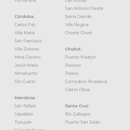
Punta Alta
Las Grutas
San Antonio Oeste
Córdoba:
Sierra Grande
Carlos Paz
Villa Regina
Villa María
Choele Choel
San Francisco
Villa Dolores
Chubut:
Mina Clavero
Puerto Madryn
Jesús María
Rawson
Almafuerte
Trelew
Río Cuarto
Comodoro Rivadavia
Caleta Olivia
Mendoza:
San Rafael
Santa Cruz:
Uspallata
Río Gallegos
Tunuyán
Puerto San Julián