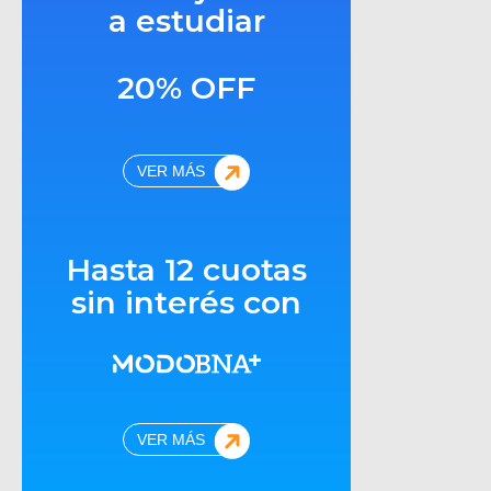
a estudiar
20% OFF
VER MÁS
Hasta 12 cuotas
sin interés con
VER MÁS