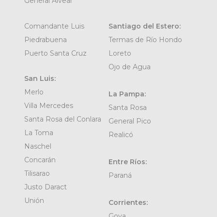
General Alvear
Comandante Luis
Santiago del Estero:
Piedrabuena
Termas de Río Hondo
Puerto Santa Cruz
Loreto
Ojo de Agua
San Luis:
Merlo
La Pampa:
Villa Mercedes
Santa Rosa
Santa Rosa del Conlara
General Pico
La Toma
Realicó
Naschel
Concarán
Entre Ríos:
Tilisarao
Paraná
Justo Daract
Unión
Corrientes:
Goya